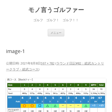
モノ言うゴルファー
ゴルフ ゴルフ！ ゴルフ！！
コ
メニュー
ン
テ
ン
ツ
へ
image-1
ス
キ
ッ
プ
公開日時:
2021年8月8日
597 × 782
(
ラウンド日記#82：総武カントリ
ークラブ・総武コース
)