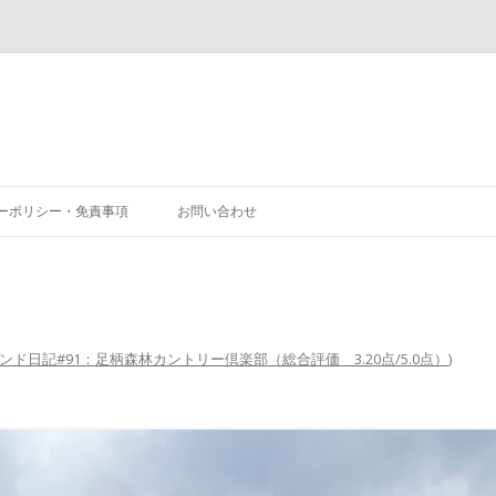
コ
ン
ーポリシー・免責事項
お問い合わせ
テ
ン
ツ
へ
ス
キ
ッ
プ
ンド日記#91：足柄森林カントリー倶楽部（総合評価 3.20点/5.0点）
)