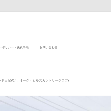
コ
ン
ーポリシー・免責事項
お問い合わせ
テ
ン
ツ
へ
ス
キ
ッ
プ
ンド日記#24：オーク・ヒルズカントリークラブ
)