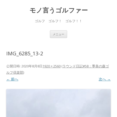
モノ言うゴルファー
ゴルフ ゴルフ！ ゴルフ！！
コ
メニュー
ン
テ
ン
ツ
へ
IMG_6285_13-2
ス
キ
ッ
プ
公開日時:
2020年8月8日
1920 × 2560
(
ラウンド日記#58：季美の森ゴ
ルフ倶楽部
)
← 前へ
次へ →