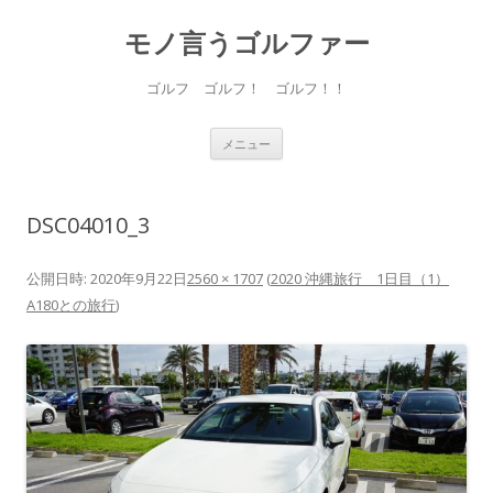
モノ言うゴルファー
ゴルフ ゴルフ！ ゴルフ！！
コ
メニュー
ン
テ
ン
ツ
へ
DSC04010_3
ス
キ
ッ
プ
公開日時:
2020年9月22日
2560 × 1707
(
2020 沖縄旅行 1日目（1）
A180との旅行
)