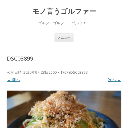
モノ言うゴルファー
ゴルフ ゴルフ！ ゴルフ！！
コ
メニュー
ン
テ
ン
ツ
へ
DSC03899
ス
キ
ッ
プ
公開日時:
2020年9月23日
2560 × 1707
(
DSC03899
)
← 前へ
次へ →