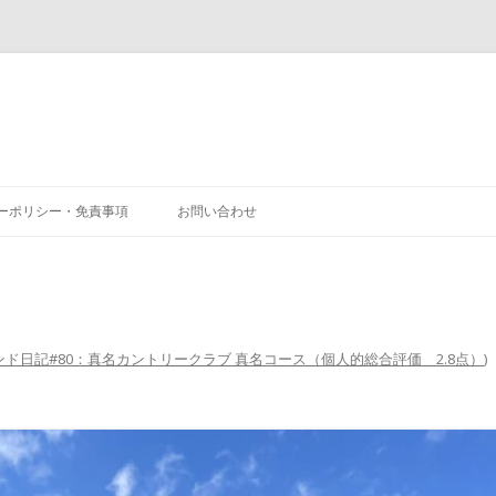
コ
ン
ーポリシー・免責事項
お問い合わせ
テ
ン
ツ
へ
ス
キ
ッ
プ
ンド日記#80：真名カントリークラブ 真名コース（個人的総合評価 2.8点）
)