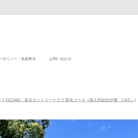
コ
ン
ーポリシー・免責事項
お問い合わせ
テ
ン
ツ
へ
ス
キ
ッ
プ
ンド日記#80：真名カントリークラブ 真名コース（個人的総合評価 2.8点）
)