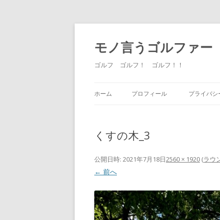
モノ言うゴルファー
ゴルフ ゴルフ！ ゴルフ！！
ホーム
プロフィール
プライバシ
くすの木_3
公開日時:
2021年7月18日
2560 × 1920
(
ラウ
← 前へ