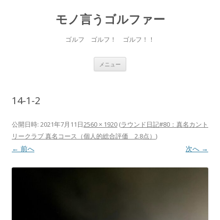
モノ言うゴルファー
ゴルフ ゴルフ！ ゴルフ！！
コ
メニュー
ン
テ
ン
ツ
へ
14-1-2
ス
キ
ッ
プ
公開日時:
2021年7月11日
2560 × 1920
(
ラウンド日記#80：真名カント
リークラブ 真名コース（個人的総合評価 2.8点）
)
← 前へ
次へ →