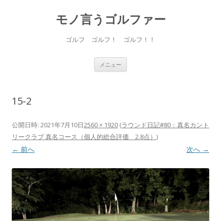
モノ言うゴルファー
ゴルフ ゴルフ！ ゴルフ！！
コ
メニュー
ン
テ
ン
ツ
へ
15-2
ス
キ
ッ
プ
公開日時:
2021年7月10日
2560 × 1920
(
ラウンド日記#80：真名カント
リークラブ 真名コース（個人的総合評価 2.8点）
)
← 前へ
次へ →