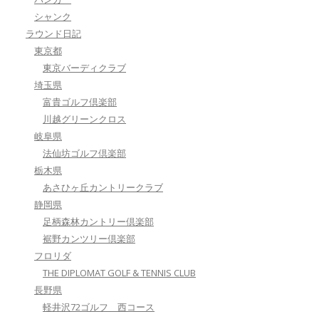
シャンク
ラウンド日記
東京都
東京バーディクラブ
埼玉県
富貴ゴルフ倶楽部
川越グリーンクロス
岐阜県
法仙坊ゴルフ倶楽部
栃木県
あさひヶ丘カントリークラブ
静岡県
足柄森林カントリー倶楽部
裾野カンツリー倶楽部
フロリダ
THE DIPLOMAT GOLF & TENNIS CLUB
長野県
軽井沢72ゴルフ 西コース