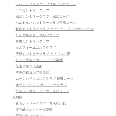
アバイディングクラブゴルフソサエティ
CPGカントリークラブ
総武カントリークラブ・総武コース
ベルセルバカントリークラブ市原コース
真名カントリークラブ ゲーリー・プレーヤーコース
ロイヤルスターゴルフクラブ
多古カントリークラブ
ミルフィーユゴルフクラブ
房総カントリークラブ 大上ゴルフ場
ロッテ皆吉台カントリー倶楽部
芝山ゴルフ倶楽部
季美の森ゴルフ倶楽部
ムーンレイクゴルフクラブ 鶴舞コース
オーク・ヒルズ カントリークラブ
ゴルフ５カントリーオークビレッヂ
茨城県
紫カントリークラブ 紫あやめ36
江戸崎カントリー倶楽部
阿見ゴルフクラブ