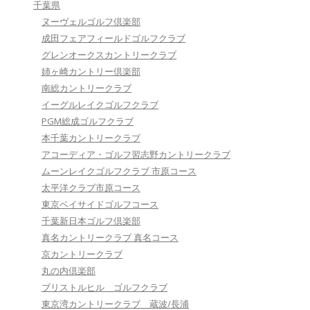
千葉県
ヌーヴェルゴルフ倶楽部
成田フェアフィールドゴルフクラブ
グレンオークスカントリークラブ
姉ヶ崎カントリー倶楽部
南総カントリークラブ
イーグルレイクゴルフクラブ
PGM総成ゴルフクラブ
本千葉カントリークラブ
アコーディア・ゴルフ習志野カントリークラブ
ムーンレイクゴルフクラブ 市原コース
太平洋クラブ市原コース
東京ベイサイドゴルフコース
千葉新日本ゴルフ倶楽部
真名カントリークラブ 真名コース
京カントリークラブ
丸の内倶楽部
ブリストルヒル ゴルフクラブ
東京湾カントリークラブ 蔵波/長浦