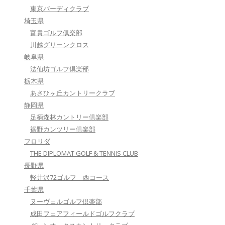
東京バーディクラブ
埼玉県
富貴ゴルフ倶楽部
川越グリーンクロス
岐阜県
法仙坊ゴルフ倶楽部
栃木県
あさひヶ丘カントリークラブ
静岡県
足柄森林カントリー倶楽部
裾野カンツリー倶楽部
フロリダ
THE DIPLOMAT GOLF & TENNIS CLUB
長野県
軽井沢72ゴルフ 西コース
千葉県
ヌーヴェルゴルフ倶楽部
成田フェアフィールドゴルフクラブ