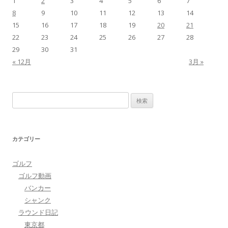
1
2
3
4
5
6
7
ゲ
8
9
10
11
12
13
14
ー
15
16
17
18
19
20
21
シ
22
23
24
25
26
27
28
29
30
31
ョ
« 12月
3月 »
ン
検
索:
カテゴリー
ゴルフ
ゴルフ動画
バンカー
シャンク
ラウンド日記
東京都