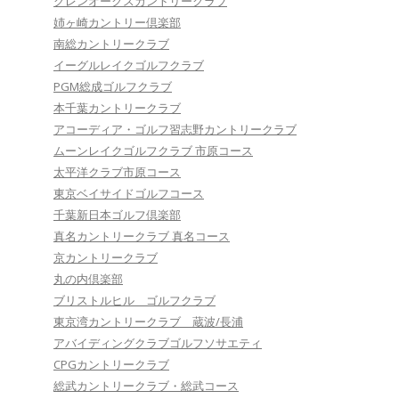
グレンオークスカントリークラブ
姉ヶ崎カントリー倶楽部
南総カントリークラブ
イーグルレイクゴルフクラブ
PGM総成ゴルフクラブ
本千葉カントリークラブ
アコーディア・ゴルフ習志野カントリークラブ
ムーンレイクゴルフクラブ 市原コース
太平洋クラブ市原コース
東京ベイサイドゴルフコース
千葉新日本ゴルフ倶楽部
真名カントリークラブ 真名コース
京カントリークラブ
丸の内倶楽部
ブリストルヒル ゴルフクラブ
東京湾カントリークラブ 蔵波/長浦
アバイディングクラブゴルフソサエティ
CPGカントリークラブ
総武カントリークラブ・総武コース