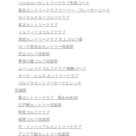
ベルセルバカントリークラブ市原コース
真名カントリークラブ ゲーリー・プレーヤーコース
ロイヤルスターゴルフクラブ
多古カントリークラブ
ミルフィーユゴルフクラブ
房総カントリークラブ 大上ゴルフ場
ロッテ皆吉台カントリー倶楽部
芝山ゴルフ倶楽部
季美の森ゴルフ倶楽部
ムーンレイクゴルフクラブ 鶴舞コース
オーク・ヒルズ カントリークラブ
ゴルフ５カントリーオークビレッヂ
茨城県
紫カントリークラブ 紫あやめ36
江戸崎カントリー倶楽部
阿見ゴルフクラブ
城里ゴルフ倶楽部
ザ・インペリアルカントリークラブ
アジア下館カントリー倶楽部