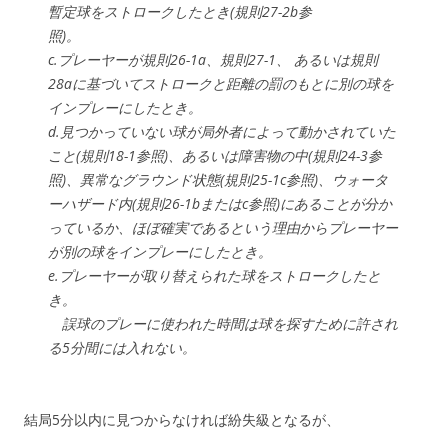
暫定球をストロークしたとき(規則27-2b参
照)。
c.プレーヤーが規則26-1a、規則27-1、 あるいは規則
28aに基づいてストロークと距離の罰のもとに別の球を
インプレーにしたとき。
d.見つかっていない球が局外者によって動かされていた
こと(規則18-1参照)、あるいは障害物の中(規則24-3参
照)、異常なグラウンド状態(規則25-1c参照)、ウォータ
ーハザード内(規則26-1bまたはc参照)にあることが分か
っているか、ほぼ確実であるという理由からプレーヤー
が別の球をインプレーにしたとき。
e.プレーヤーが取り替えられた球をストロークしたと
き。
誤球のプレーに使われた時間は球を探すために許され
る5分間には入れない。
結局5分以内に見つからなければ紛失級となるが、