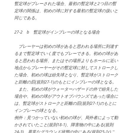
暫定球がプレーされた場合、最初の暫定球と2つ目の暫
定球の関係は、初めの球に対する最初の暫定球の扱いと
同じである。
27-2 b 暫定球がインプレーの球となる場合
プレーヤーは初めの球があると思われる場所に到達す
るまで暫定球でいく度でもプレーできる。初めの球があ
ると思われる場所、またはその場所よりもホールに近い
地点からプレーヤーがその暫定球に対してストロークし
た場合、初めの球は紛失球となり、暫定球がストローク
と距離の罰(規則27-1)のもとにインプレーの球となる。
また、初めの球がウォーターハザードの外で紛失した
場合や、初めの球がアウトオブバウンズであった場合に
は、暫定球がストロークと距離の罰(規則27-1)のもとに
インプレーの球となる。
例外：見つかっていない初めの球が、局外者によって動
かされていたこと(規則18-1)、障害物の中にある(規則
24-3)、異常なグラウンド状態の中にある(規則25-1c)こ