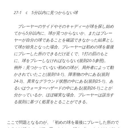
27-1 c 5分以内に見つからない球
プレーヤーのサイドやそのキャディーが球を探し始め
てから5分以内に、球が見つからないか、またはプレー
ヤーが自分の球であることを確認できなかった結果とし
て球が紛失となった場合、プレーヤーは初めの球を最後
にプレーした所のできるだけ近くで、1打の罰のもと
に、球をプレーしなければならない(規則20-5参照)。
例外：見つかっていない初めの球が、局外者によって動
かされていたこと(規則18-1)、障害物の中にある(規則
24-3)、異常なグラウンド状態の中にある(規則25-1)、あ
るいはウォーターハザードの中にある(規則26-1)ことが
分かっているか、ほぼ確実な場合、プレーヤーは該当す
る規則に基づく処置をとることができる。
ここで問題となるのが、「初めの球を最後にプレーした所ので