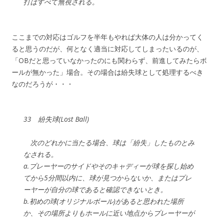
打はすべて無視される。
ここまでの対応はゴルフを半年もやれば大体の人は分かってく
ると思うのだが、何となく適当に対応してしまったいるのが、
「OBだと思っていなかったのにも関わらず、前進してみたらボ
ールが無かった」場合。その場合は紛失球として処理するべき
なのだろうが・・・
33 紛失球(Lost Ball)
次のどれかに当たる場合、球は「紛失」したものとみ
なされる。
a.プレーヤーのサイドやそのキャディーが球を探し始め
てから5分間以内に、球が見つからないか、またはプレ
ーヤーが自分の球であると確認できないとき。
b.初めの球(オリジナルボール)があると思われた場所
か、その場所よりもホールに近い地点からプレーヤーが