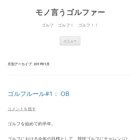
モノ言うゴルファー
ゴルフ ゴルフ！ ゴルフ！！
コ
メニュー
ン
テ
ン
ツ
へ
月別アーカイブ:
2017年1月
ス
キ
ッ
プ
ゴルフルール#1： OB
コメントを残す
ゴルフを始めて約半年。
ゴルフにおける今年の目標として、競技ゴルフにチャレンジし