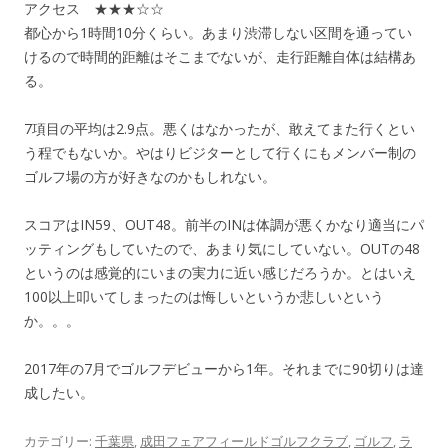
アクセス ★★★☆☆
都心から1時間10分くらい。あまり渋滞しない区間を通ってい
けるので時間的距離はそこまでないが、走行距離自体は結構あ
る。
7項目の平均は2.9点。悪くはなかったが、敢えてまた行くとい
う程でもないか。やはりビジターとして行くにもメンバー制の
ゴルフ場の方が好きなのかもしれない。
スコアはIN59、OUT48。前半のINは体調が悪くかなり適当にパ
ッティングもしていたので、あまり気にしていない。OUTの48
というのは感覚的にいまの実力に近い感じだろうか。とはいえ
100以上叩いてしまったのは悔しいというか悲しいという
か。。。
2017年の7月でゴルフデビューから1年。それまでに90切りは達
成したい。
カテゴリー:
千葉県
,
成田フェアフィールドゴルフクラブ
,
ゴルフ
,
ラ