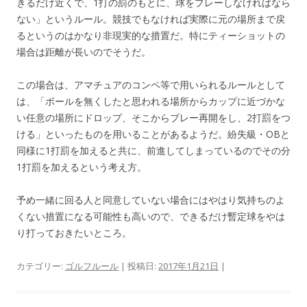
きるだけ近くで、1打の罰のもとに、球をプレーしなければなら
ない」というルール。競技でもなければ実際に元の場所まで戻
るというのはかなり非現実的な措置だ。特にティーショットの
場合は距離が長いのでそうだ。
この場合は、アマチュアのコンペ等で用いられるルールとして
は、「ボールを無くしたと思われる場所からカップに近づかな
い任意の場所にドロップ、そこからプレー再開をし、2打罰をつ
ける」といったものを用いることがあるようだ。紛失級・OBと
同様に1打罰を加えると共に、前進してしまっているのでその分
1打罰を加えるという考え方。
予め一緒に回る人と同意していない場合にはやはり気持ちのよ
くない措置になる可能性も高いので、できるだけ暫定球をやは
り打っておきたいところ。
カテゴリー:
ゴルフルール
| 投稿日:
2017年1月21日
|