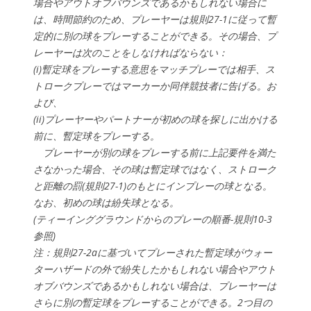
場合やアウトオブバウンズであるかもしれない場合に
は、時間節約のため、プレーヤーは規則27-1に従って暫
定的に別の球をプレーすることができる。その場合、プ
レーヤーは次のことをしなければならない：
(i)暫定球をプレーする意思をマッチプレーでは相手、ス
トロークプレーではマーカーか同伴競技者に告げる。お
よび、
(ii)プレーヤーやパートナーが初めの球を探しに出かける
前に、暫定球をプレーする。
プレーヤーが別の球をプレーする前に上記要件を満た
さなかった場合、その球は暫定球ではなく、ストローク
と距離の罰(規則27-1)のもとにインプレーの球となる。
なお、初めの球は紛失球となる。
(ティーインググラウンドからのプレーの順番-規則10-3
参照)
注：規則27-2aに基づいてプレーされた暫定球がウォー
ターハザードの外で紛失したかもしれない場合やアウト
オブバウンズであるかもしれない場合は、プレーヤーは
さらに別の暫定球をプレーすることができる。2つ目の