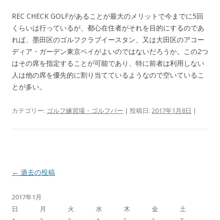
REC CHECK GOLFがあることが最大のメリットで今までに5回
くらいは行っているが、都心在住者がそれを目的にするのであ
れば、墨田区のゴルフクラブイースタン、又は大田区のアコー
ディア・ガーデン東京ベイがよいのではないだろうか。この2つ
はその席を指定することが可能であり、特に前者は利用しない
人は他の席を優先的に割り当てているようなので空いているこ
とが多い。
カテゴリー:
ゴルフ練習場・ゴルフバー
| 投稿日:
2017年1月8日
|
投
←
過去の投稿
稿
2017年1月
ナ
日
月
火
水
木
金
土
ビ