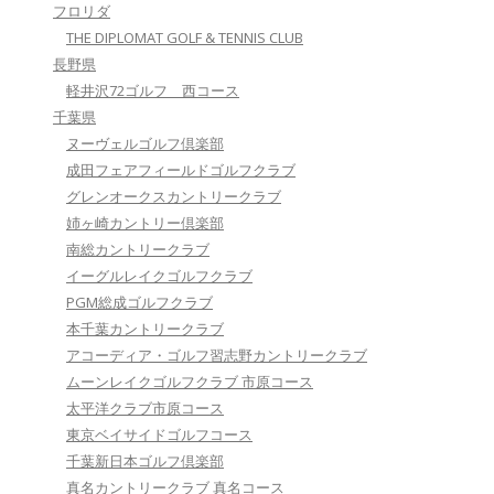
フロリダ
THE DIPLOMAT GOLF & TENNIS CLUB
長野県
軽井沢72ゴルフ 西コース
千葉県
ヌーヴェルゴルフ倶楽部
成田フェアフィールドゴルフクラブ
グレンオークスカントリークラブ
姉ヶ崎カントリー倶楽部
南総カントリークラブ
イーグルレイクゴルフクラブ
PGM総成ゴルフクラブ
本千葉カントリークラブ
アコーディア・ゴルフ習志野カントリークラブ
ムーンレイクゴルフクラブ 市原コース
太平洋クラブ市原コース
東京ベイサイドゴルフコース
千葉新日本ゴルフ倶楽部
真名カントリークラブ 真名コース