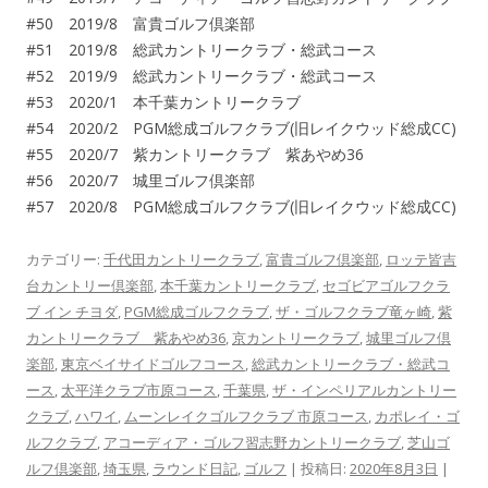
#50 2019/8 富貴ゴルフ倶楽部
#51 2019/8 総武カントリークラブ・総武コース
#52 2019/9 総武カントリークラブ・総武コース
#53 2020/1 本千葉カントリークラブ
#54 2020/2 PGM総成ゴルフクラブ(旧レイクウッド総成CC)
#55 2020/7 紫カントリークラブ 紫あやめ36
#56 2020/7 城里ゴルフ倶楽部
#57 2020/8 PGM総成ゴルフクラブ(旧レイクウッド総成CC)
カテゴリー:
千代田カントリークラブ
,
富貴ゴルフ倶楽部
,
ロッテ皆吉
台カントリー倶楽部
,
本千葉カントリークラブ
,
セゴビアゴルフクラ
ブ イン チヨダ
,
PGM総成ゴルフクラブ
,
ザ・ゴルフクラブ竜ヶ崎
,
紫
カントリークラブ 紫あやめ36
,
京カントリークラブ
,
城里ゴルフ倶
楽部
,
東京ベイサイドゴルフコース
,
総武カントリークラブ・総武コ
ース
,
太平洋クラブ市原コース
,
千葉県
,
ザ・インペリアルカントリー
クラブ
,
ハワイ
,
ムーンレイクゴルフクラブ 市原コース
,
カポレイ・ゴ
ルフクラブ
,
アコーディア・ゴルフ習志野カントリークラブ
,
芝山ゴ
ルフ倶楽部
,
埼玉県
,
ラウンド日記
,
ゴルフ
| 投稿日:
2020年8月3日
|