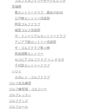
ゴルフ５カントリーオークビレッヂ
茨城県
紫カントリークラブ 紫あやめ36
江戸崎カントリー倶楽部
阿見ゴルフクラブ
城里ゴルフ倶楽部
ザ・インペリアルカントリークラブ
アジア下館カントリー倶楽部
ザ・ゴルフクラブ竜ヶ崎
筑波国際カントリー
セゴビアゴルフクラブ イン チヨダ
千代田カントリークラブ
ハワイ
カポレイ・ゴルフクラブ
ゴルフ自主練習
ゴルフ練習場・ゴルフバー
ゴルフレッスン
ゴルフグッズ
ゴルフルール