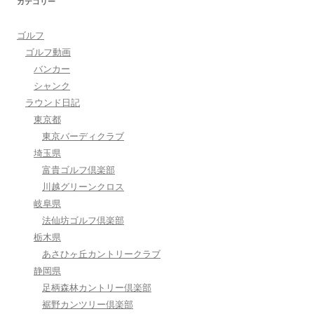
カテゴリー
ゴルフ
ゴルフ動画
バンカー
シャンク
ラウンド日記
東京都
東京バーディクラブ
埼玉県
富貴ゴルフ倶楽部
川越グリーンクロス
岐阜県
法仙坊ゴルフ倶楽部
栃木県
あさひヶ丘カントリークラブ
静岡県
足柄森林カントリー倶楽部
裾野カンツリー倶楽部