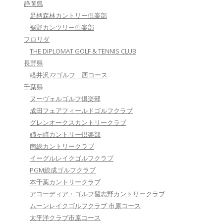
静岡県
足柄森林カントリー倶楽部
裾野カンツリー倶楽部
フロリダ
THE DIPLOMAT GOLF & TENNIS CLUB
長野県
軽井沢72ゴルフ 西コース
千葉県
ヌーヴェルゴルフ倶楽部
成田フェアフィールドゴルフクラブ
グレンオークスカントリークラブ
姉ヶ崎カントリー倶楽部
南総カントリークラブ
イーグルレイクゴルフクラブ
PGM総成ゴルフクラブ
本千葉カントリークラブ
アコーディア・ゴルフ習志野カントリークラブ
ムーンレイクゴルフクラブ 市原コース
太平洋クラブ市原コース