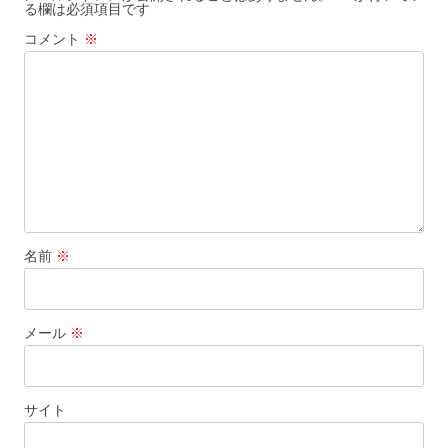
る欄は必須項目です
シ
コメント
※
ョ
ン
名前
※
メール
※
サイト