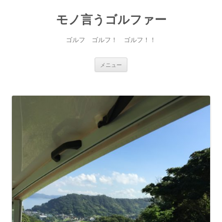
モノ言うゴルファー
ゴルフ ゴルフ！ ゴルフ！！
コ
メニュー
ン
テ
ン
ツ
へ
ス
キ
ッ
プ