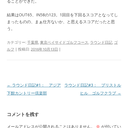
ることができた。
結果はOUT65、IN58の123。1回目を下回るスコアとなってし
まったものの、まぁ仕方ないか、と思えるスコアだったと思
う。
カテゴリー:
千葉県
,
東京ベイサイドゴルフコース
,
ラウンド日記
,
ゴ
ルフ
| 投稿日:
2016年10月13日
|
投
←
ラウンド日記#1： アジア
ラウンド日記#3： ブリストル
稿
下館カントリー倶楽部
ヒル ゴルフクラブ
→
ナ
ビ
コメントを残す
ゲ
ー
メールアドレスが公開されることはありません。
※
が付いてい