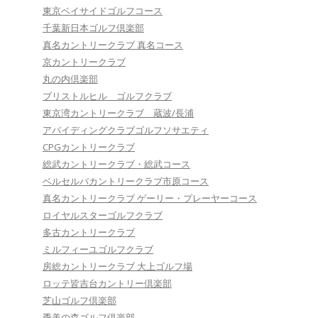
東京ベイサイドゴルフコース
千葉新日本ゴルフ倶楽部
真名カントリークラブ 真名コース
京カントリークラブ
丸の内倶楽部
ブリストルヒル ゴルフクラブ
東京湾カントリークラブ 蔵波/長浦
アバイディングクラブゴルフソサエティ
CPGカントリークラブ
総武カントリークラブ・総武コース
ベルセルバカントリークラブ市原コース
真名カントリークラブ ゲーリー・プレーヤーコース
ロイヤルスターゴルフクラブ
多古カントリークラブ
ミルフィーユゴルフクラブ
房総カントリークラブ 大上ゴルフ場
ロッテ皆吉台カントリー倶楽部
芝山ゴルフ倶楽部
季美の森ゴルフ倶楽部