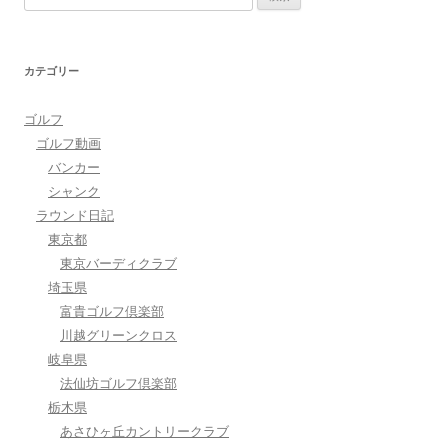
索:
カテゴリー
ゴルフ
ゴルフ動画
バンカー
シャンク
ラウンド日記
東京都
東京バーディクラブ
埼玉県
富貴ゴルフ倶楽部
川越グリーンクロス
岐阜県
法仙坊ゴルフ倶楽部
栃木県
あさひヶ丘カントリークラブ