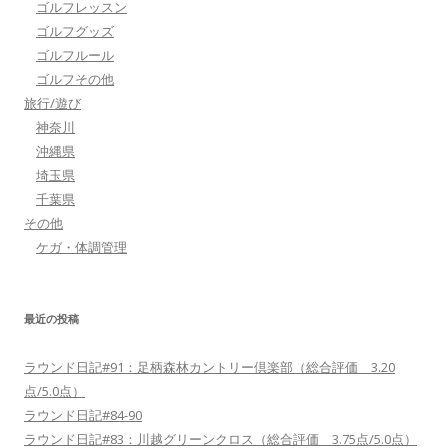
ゴルフレッスン
ゴルフグッズ
ゴルフルール
ゴルフその他
旅行/遊び
神奈川
沖縄県
埼玉県
千葉県
その他
ケガ・体調管理
最近の投稿
ラウンド日記#91：足柄森林カントリー倶楽部（総合評価 3.20
点/5.0点）
ラウンド日記#84-90
ラウンド日記#83：川越グリーンクロス（総合評価 3.75点/5.0点）